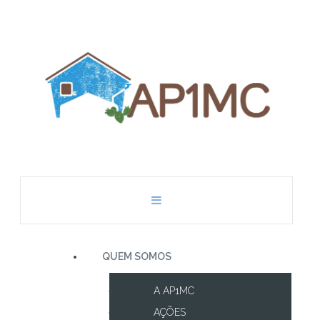
QUEM SOMOS
A AP1MC
AÇÕES