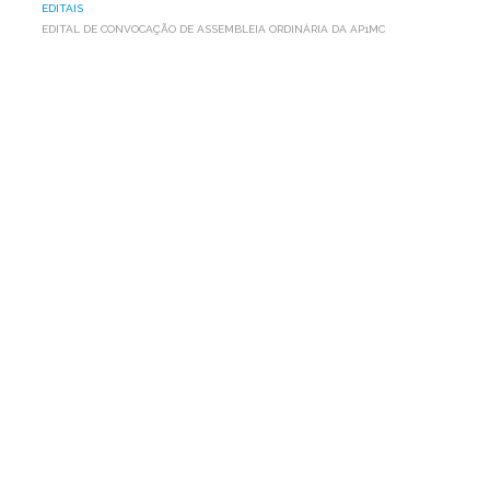
EDITAIS
EDITAL DE CONVOCAÇÃO DE ASSEMBLEIA ORDINÁRIA DA AP1MC
EDITAL
DE
CONVOCAÇÃO
DE
ASSEMBLEIA
ORDINÁRIA
DA
AP1MC
Leia aqui o Edital de Convocação de Assembleia Ordinária
da Associação Programa um Milhão de Cisternas para o
Semiárido - AP1MC que será realizada no dia 07 de junho
de 2018, às 13:30h, no Recife/PE