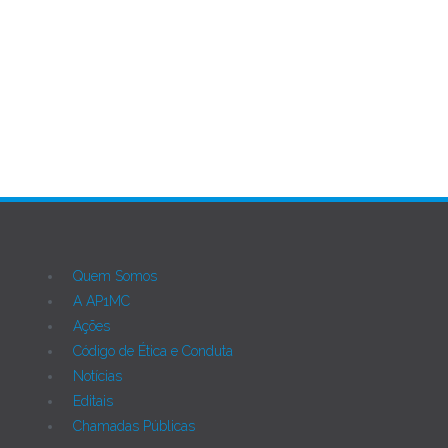
Ant
Próximo
Quem Somos
A AP1MC
Ações
Código de Ética e Conduta
Notícias
Editais
Chamadas Públicas