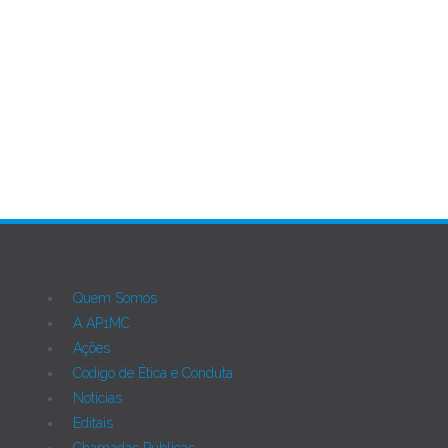
Quem Somos
A AP1MC
Ações
Código de Ética e Conduta
Notícias
Editais
Chamadas Públicas