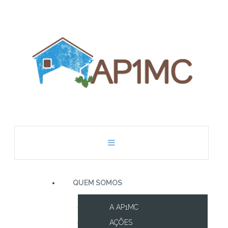
QUEM SOMOS
A AP1MC
AÇÕES