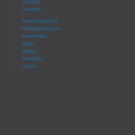
Contratos
Convênios
Termos de Parceria
Prestação de Contas
Assembleias
Editais
Estatuto
Resultados
Contato
Joomla!
Licença Pública Geral GNU.
Rua Monte Alverne, 287, CEP: 52041-610, Hipódromo,
Recife/PE - Tel. 55 81 2121766