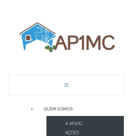
QUEM SOMOS
A AP1MC
AÇÕES