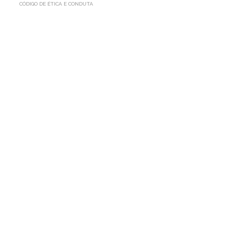
CÓDIGO DE ÉTICA E CONDUTA
CÓDIGO
DE
ÉTICA
E
CONDUTA