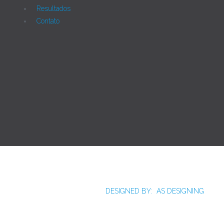
Resultados
Contato
Joomla!
Licença Pública Geral GNU.
Rua Monte Alverne, 287, CEP: 52041-610, Hipódromo,
Recife/PE - Tel. 55 81 2121766
DESIGNED BY: AS DESIGNING