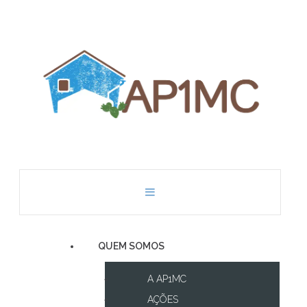
QUEM SOMOS
A AP1MC
AÇÕES