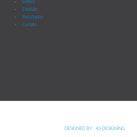
Editais
Estatuto
Resultados
Contato
Joomla!
Licença Pública Geral GNU.
Rua Monte Alverne, 287, CEP: 52041-610, Hipódromo,
Recife/PE - Tel. 55 81 2121766
DESIGNED BY: AS DESIGNING