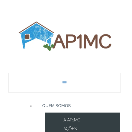
QUEM SOMOS
A AP1MC
AÇÕES