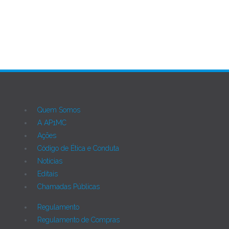
Quem Somos
A AP1MC
Ações
Código de Ética e Conduta
Notícias
Editais
Chamadas Públicas
Regulamento
Regulamento de Compras