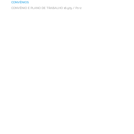
CONVÊNIOS
CONVÊNIO E PLANO DE TRABALHO 16.979 / P1+2
CONVÊNIO
E
PLANO
DE
TRABALHO
16.979
/
P1+2
Confira o
Convênio e Plano de Trabalho 16.979 / P1+2
Próximo
AP1MC