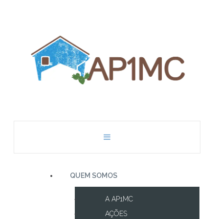
QUEM SOMOS
A AP1MC
AÇÕES