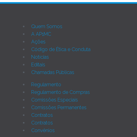
Quem Somos
A AP1MC
Ações
Código de Ética e Conduta
Notícias
Editais
Chamadas Públicas
Regulamento
Regulamento de Compras
Comissões Especiais
Comissões Permanentes
Contratos
Contratos
Convênios