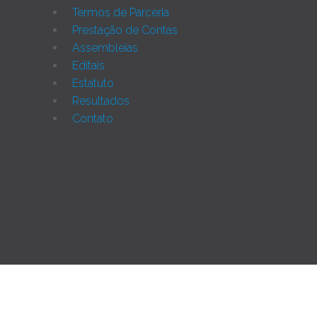
Termos de Parceria
Prestação de Contas
Assembleias
Editais
Estatuto
Resultados
Contato
Joomla!
Rua Monte Alverne, 287, CEP: 52041-610, Hipódromo, R