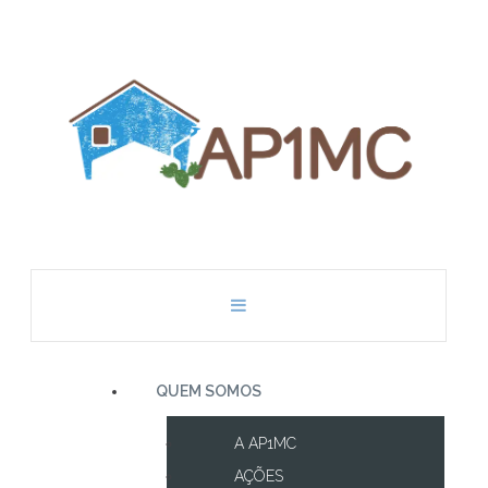
QUEM SOMOS
A AP1MC
AÇÕES