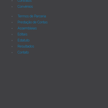
Contratos
Convênios
Termos de Parceria
Prestação de Contas
Assembleias
Editais
Estatuto
Resultados
Contato
Joomla!
Licença Pública Geral GNU.
Rua Monte Alverne, 287, CEP: 52041-610, Hipódromo,
Recife/PE - Tel. 55 81 2121766