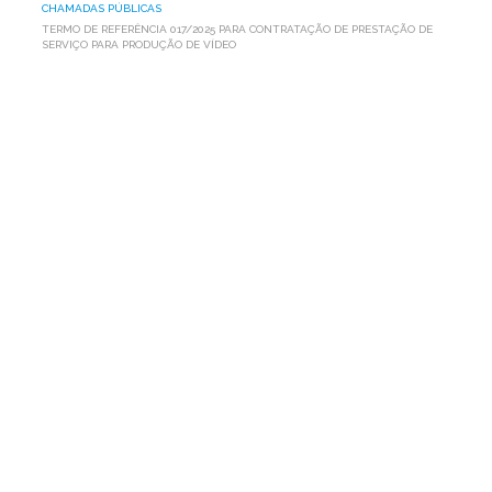
CHAMADAS PÚBLICAS
TERMO DE REFERÊNCIA 017/2025 PARA CONTRATAÇÃO DE PRESTAÇÃO DE
SERVIÇO PARA PRODUÇÃO DE VÍDEO
TERMO
DE
REFERÊNCIA
017/2025
PARA
CONTRATAÇÃO
DE
PRESTAÇÃO
DE
SERVIÇO
PARA
PRODUÇÃO
DE
VÍDEO
A Associação Programa Um Milhão de Cisternas para o
Semiárido (AP1MC), entidade sem fins lucrativos,