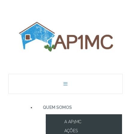
QUEM SOMOS
A AP1MC
AÇÕES