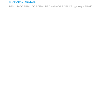
CHAMADAS PÚBLICAS
RESULTADO FINAL DO EDITAL DE CHAMADA PÚBLICA 05/2025 - AP1MC
RESULTADO
FINAL
DO
EDITAL
DE
CHAMADA
PÚBLICA
05/2025
-
AP1MC
A Associação Programa Um Milhão de Cisternas para o
Semiárido (AP1MC), entidade sem fins lucrativos,
qualificada como OSCIP, com sede na rua Monte Alverne,
nº 287, bairro do Hipódromo – Recife – PE, CEP 52.041-610,
inscrita no CNPJ nº 05.080.329/0001-23, publica o
resultado final do Edital de Chamada Pública de nº.