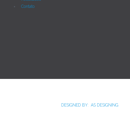
Contato
Joomla!
Licença Pública Geral GNU.
Rua Monte Alverne, 287, CEP: 52041-610, Hipódromo,
Recife/PE - Tel. 55 81 2121766
DESIGNED BY: AS DESIGNING