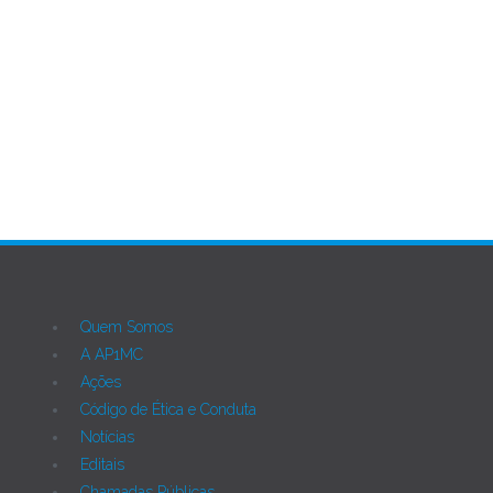
Quem Somos
A AP1MC
Ações
Código de Ética e Conduta
Notícias
Editais
Chamadas Públicas