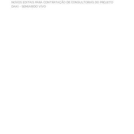
NOVOS EDITAIS PARA CONTRATAÇÃO DE CONSULTORIAS DO PROJETO
DAKI - SEMIÁRIDO VIVO
NOVOS
EDITAIS
PARA
CONTRATAÇÃO
DE
CONSULTORIAS
DO
PROJETO
DAKI
-
SEMIÁRIDO
VIVO
Por AP1MC