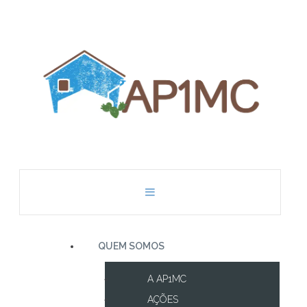
QUEM SOMOS
A AP1MC
AÇÕES