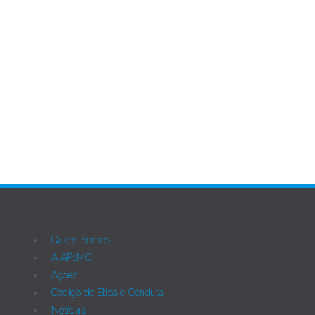
Participe conosco da construção da nossa campanha de
mobilização de recursos!
Clique aqui
para acessar o termo
de referência.
Oportunidade
Quem Somos
A AP1MC
Ações
Código de Ética e Conduta
Notícias