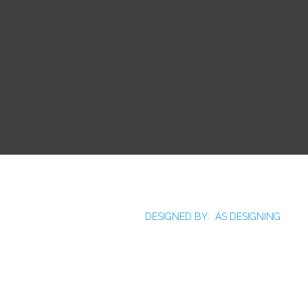
Joomla!
Licença Pública Geral GNU.
Rua Monte Alverne, 287, CEP: 52041-610, Hipódromo,
Recife/PE - Tel. 55 81 2121766
DESIGNED BY: AS DESIGNING