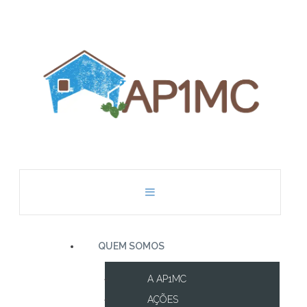
QUEM SOMOS
A AP1MC
AÇÕES