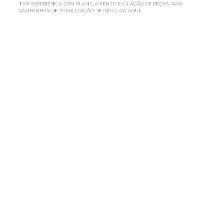
TEM EXPERIÊNCIA COM PLANEJAMENTO E CRIAÇÃO DE PEÇAS PARA
CAMPANHAS DE MOBILIZAÇÃO DE R$? CLICA AQUI!
TEM
EXPERIÊNCIA
COM
PLANEJAMENTO
E
CRIAÇÃO
DE
PEÇAS
PARA
CAMPANHAS
DE
MOBILIZAÇÃO
DE
R$?
CLICA
AQUI!
Por AP1MC