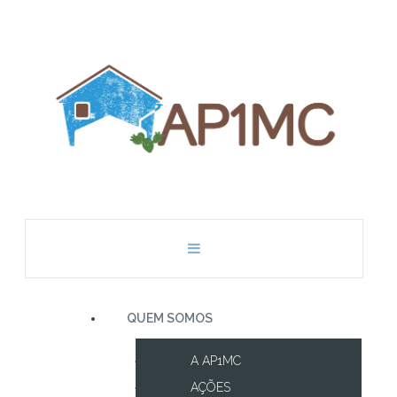
QUEM SOMOS
A AP1MC
AÇÕES