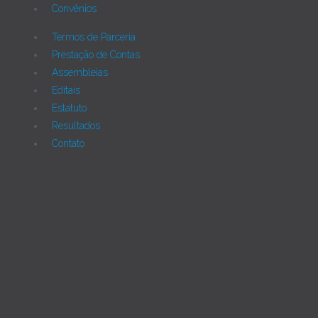
Convênios
Termos de Parceria
Prestação de Contas
Assembleias
Editais
Estatuto
Resultados
Contato
Joomla!
Licença Pública Geral GNU.
Rua Monte Alverne, 287, CEP: 52041-610, Hipódromo,
Recife/PE - Tel. 55 81 2121766