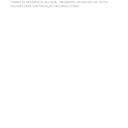
TERMO DE REFERÊNCIA 007/2026 - PROGRAMA UM MILHÃO DE TETOS
SOLARES PARA CONTRATAÇÃO DE CONSULTORIA
TERMO
DE
REFERÊNCIA
007/2026
-
PROGRAMA
UM
MILHÃO
DE
TETOS
SOLARES
PARA
CONTRATAÇÃO
DE
CONSULTORIA
Por AP1MC