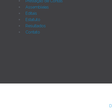
Prestação de Contas
Assembleias
Editais
Estatuto
Resultados
Contato
Joomla!
Rua Monte Alverne, 287, CEP: 52041-610, Hipódromo, R
DE