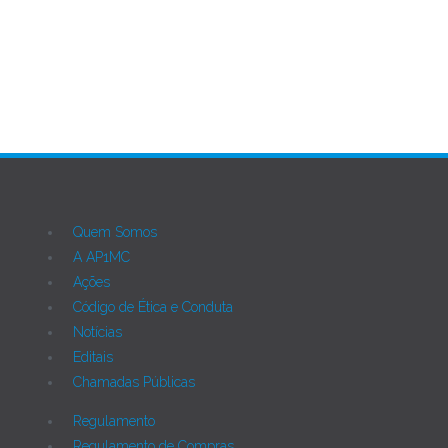
Quem Somos
A AP1MC
Ações
Código de Ética e Conduta
Notícias
Editais
Chamadas Públicas
Regulamento
Regulamento de Compras