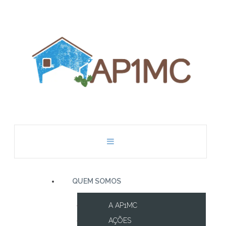
QUEM SOMOS
A AP1MC
AÇÕES