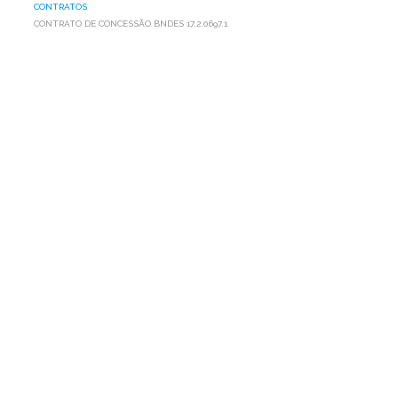
CONTRATOS
CONTRATO DE CONCESSÃO BNDES 17.2.0697.1
CONTRATO
DE
CONCESSÃO
BNDES
17.2.0697.1
Confira o Termo de Parceria firmado entre a AP1MC e
o BNDES -
17.2.0697.1
Ant