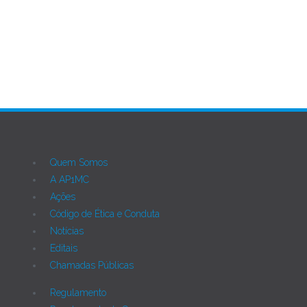
AP1MC
Quem Somos
A AP1MC
Ações
Código de Ética e Conduta
Notícias
Editais
Chamadas Públicas
Regulamento