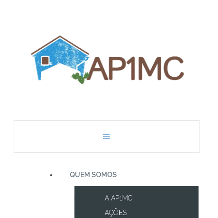
QUEM SOMOS
A AP1MC
AÇÕES