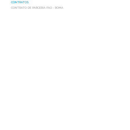
CONTRATOS
CONTRATO DE PARCERIA FAO - ROMA
CONTRATO
DE
PARCERIA
FAO
-
ROMA
Confira o Termo de Parceria firmado entre a
AP1MC e a FAO
Roma
Ant
Próximo