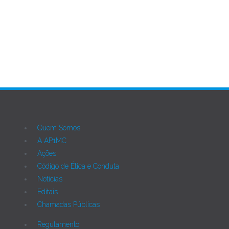
Ant
Próximo
Quem Somos
A AP1MC
Ações
Código de Ética e Conduta
Notícias
Editais
Chamadas Públicas
Regulamento