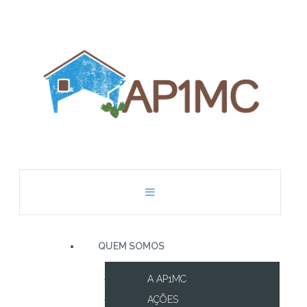
QUEM SOMOS
A AP1MC
AÇÕES