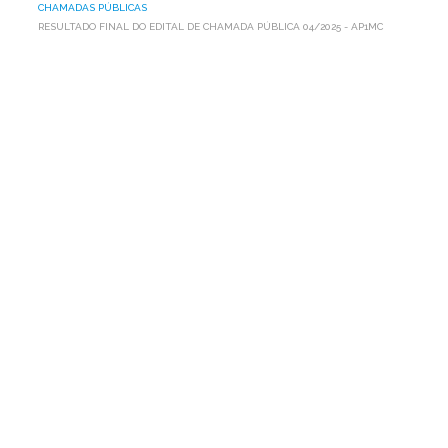
CHAMADAS PÚBLICAS
RESULTADO FINAL DO EDITAL DE CHAMADA PÚBLICA 04/2025 - AP1MC
RESULTADO
FINAL
DO
EDITAL
DE
CHAMADA
PÚBLICA
04/2025
-
AP1MC
A Associação Programa Um Milhão de Cisternas para o
Semiárido (AP1MC), entidade sem fins lucrativos,
qualificada como OSCIP, com sede na rua Monte Alverne,
nº 287, bairro do Hipódromo – Recife – PE, CEP 52.041-610,
inscrita no CNPJ nº 05.080.329/0001-23, publica o
resultado final do Edital de Chamada Pública de nº.