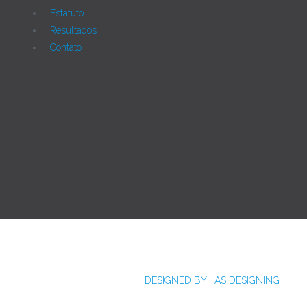
Estatuto
Resultados
Contato
Joomla!
Licença Pública Geral GNU.
Rua Monte Alverne, 287, CEP: 52041-610, Hipódromo,
Recife/PE - Tel. 55 81 2121766
DESIGNED BY: AS DESIGNING