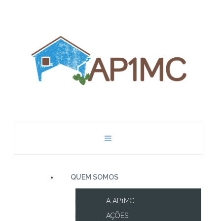
QUEM SOMOS
A AP1MC
AÇÕES