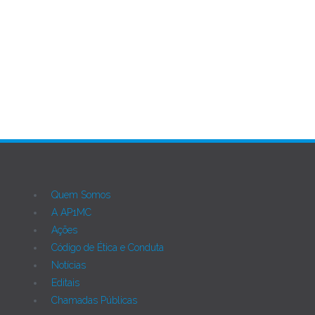
Ant
Próximo
Quem Somos
A AP1MC
Ações
Código de Ética e Conduta
Notícias
Editais
Chamadas Públicas