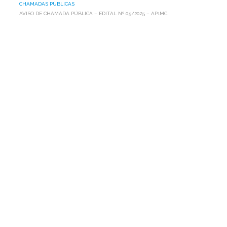
CHAMADAS PÚBLICAS
AVISO DE CHAMADA PÚBLICA – EDITAL Nº 05/2025 – AP1MC
AVISO
DE
CHAMADA
PÚBLICA
–
EDITAL
Nº
05/2025
–
AP1MC
A Associação Programa Um Milhão de Cisternas para o
Semiárido (AP1MC), entidade sem fins lucrativos,
qualificada como OSCIP, com sede na rua Monte Alverne,
nº 287, bairro do
Hipódromo – Recife – PE, CEP 52.041-610, inscrita no CNPJ
nº 05.080.329/0001-23, convida a todos os interessados