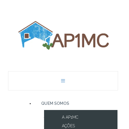
QUEM SOMOS
A AP1MC
AÇÕES