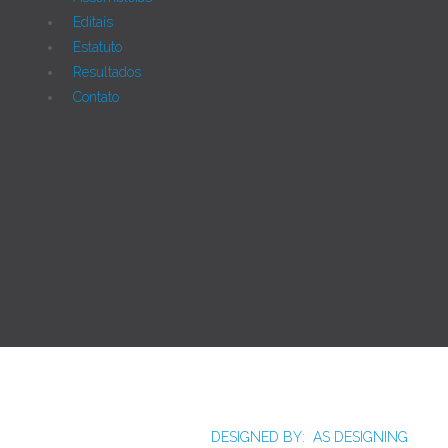
Editais
Estatuto
Resultados
Contato
Joomla!
Licença Pública Geral GNU.
Rua Monte Alverne, 287, CEP: 52041-610, Hipódromo,
Recife/PE - Tel. 55 81 2121766
DESIGNED BY: AS DESIGNING