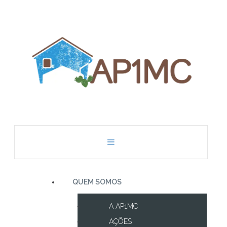
QUEM SOMOS
A AP1MC
AÇÕES