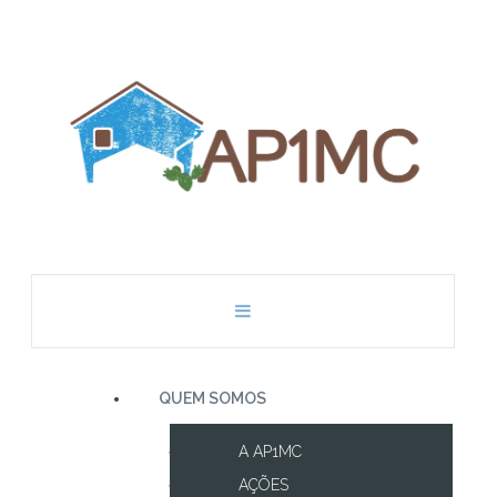
QUEM SOMOS
A AP1MC
AÇÕES