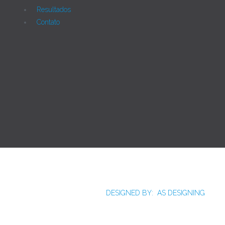
Resultados
Contato
Joomla!
Licença Pública Geral GNU.
Rua Monte Alverne, 287, CEP: 52041-610, Hipódromo,
Recife/PE - Tel. 55 81 2121766
DESIGNED BY: AS DESIGNING