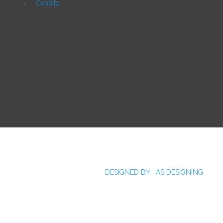
Contato
Joomla!
Licença Pública Geral GNU.
Rua Monte Alverne, 287, CEP: 52041-610, Hipódromo,
Recife/PE - Tel. 55 81 2121766
DESIGNED BY: AS DESIGNING