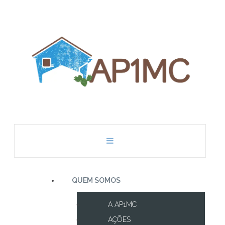
QUEM SOMOS
A AP1MC
AÇÕES