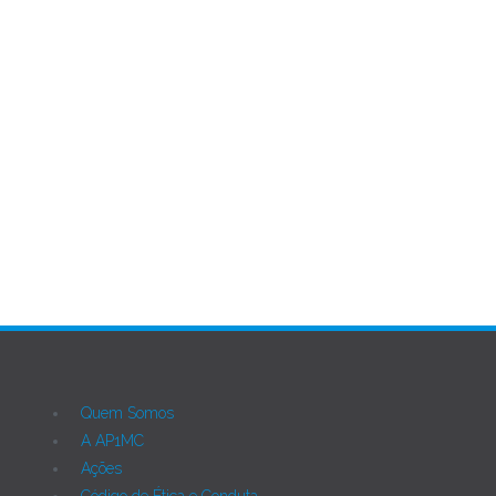
Página 8 de 22
Ant
Próximo
Quem Somos
A AP1MC
Ações
Código de Ética e Conduta